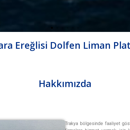
ra Ereğlisi Dolfen Liman Pla
Hakkımızda
Trakya bölgesinde faaliyet gös