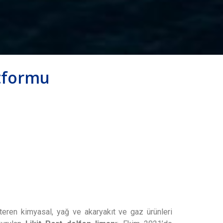
tformu
teren kimyasal, yağ ve akaryakıt ve gaz ürünleri