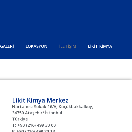
GALERİ
LOKASYON
İLETİŞİM
LİKİT KİMYA
Likit Kimya Merkez
Nartanesi Sokak 16/A, Küçükbakkalköy,
34750 Ataşehir/ İstanbul
Türkiye
T: +90 (216) 499 30 00
F: +90 (216) 499 30 13