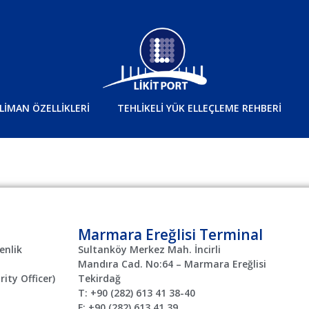
LİMAN ÖZELLİKLERİ
TEHLİKELİ YÜK ELLEÇLEME REHBERİ
Marmara Ereğlisi Terminal
enlik
Sultanköy Merkez Mah. İncirli
Mandıra Cad. No:64 – Marmara Ereğlisi
rity Officer)
Tekirdağ
T: +90 (282) 613 41 38-40
F: +90 (282) 613 41 39