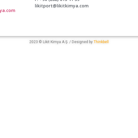
likitport@likitkimya.com
mya.com
2023 © Likit Kimya A.Ş. / Designed by
Thinkbell