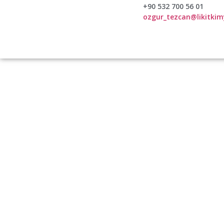
+90 532 700 56 01
ozgur_tezcan@likitki